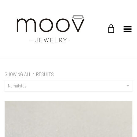
Toggle Menu
SHOWING ALL 4 RESULTS
Numatytas