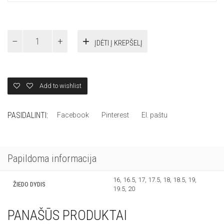
AUDINIO
ĮDĖTI Į KREPŠELĮ
FAKTŪROS
ŽIEDŲ
KOMPLEKTAS
quantity
Add to wishlist
PASIDALINTI:
Facebook
Pinterest
El. paštu
Papildoma informacija
16, 16.5, 17, 17.5, 18, 18.5, 19,
ŽIEDO DYDIS
19.5, 20
PANAŠŪS PRODUKTAI