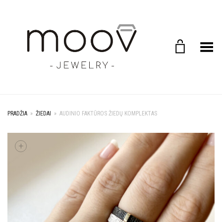
Toggle Menu
PRADŽIA
»
ŽIEDAI
»
AUDINIO FAKTŪROS ŽIEDŲ KOMPLEKTAS
+