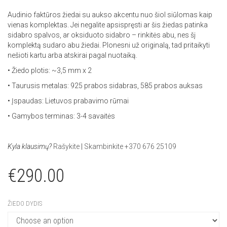
Audinio faktūros žiedai su aukso akcentu nuo šiol siūlomas kaip
vienas komplektas. Jei negalite apsispręsti ar šis žiedas patinka
sidabro spalvos, ar oksiduoto sidabro – rinkitės abu, nes šį
komplektą sudaro abu žiedai. Plonesni už originalą, tad pritaikyti
nešioti kartu arba atskirai pagal nuotaiką.
• Žiedo plotis: ~3,5 mm x 2
• Taurusis metalas: 925 prabos sidabras, 585 prabos auksas
• Įspaudas: Lietuvos prabavimo rūmai
• Gamybos terminas: 3-4 savaitės
Kyla klausimų?
Rašykite
|
Skambinkite +370 676 25109
€
290.00
ŽIEDO DYDIS