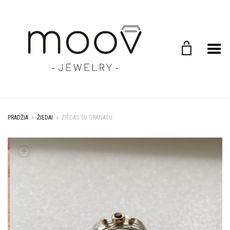
Toggle Menu
PRADŽIA
»
ŽIEDAI
»
ŽIEDAS SU GRANATU
+