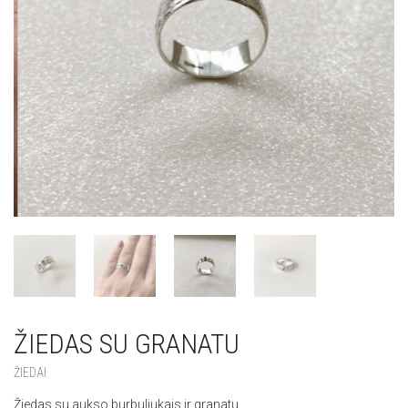
ŽIEDAS SU GRANATU
ŽIEDAI
Žiedas su aukso burbuliukais ir granatu.