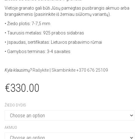
Vietoje granato gali būti Jūsų pamėgtas pusbrangis akmuo arba
brangakmenis (pasirinkite iš žemiau siūlomų variantų).
• Žiedo plotis: 7-7,5 mm
• Taurusis metalas: 925 prabos sidabras
• Įspaudas, sertifikatas: Lietuvos prabavimo rūmai
• Gamybos terminas: 3-4 savaitės
Kyla klausimų?
Rašykite
|
Skambinkite +370 676 25109
€
330.00
ŽIEDO DYDIS
AKMUO