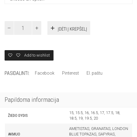
ŽIEDAS
ĮDĖTI Į KREPŠELĮ
SU
GRANATU
quantity
Add to wishlist
PASIDALINTI:
Facebook
Pinterest
El. paštu
Papildoma informacija
15, 15.5, 16, 16.5, 17, 17.5, 18,
ŽIEDO DYDIS
18.5, 19, 19.5, 20
AMETISTAS, GRANATAS, LONDON
AKMUO
BLUE TOPAZAS, SAFYRAS,