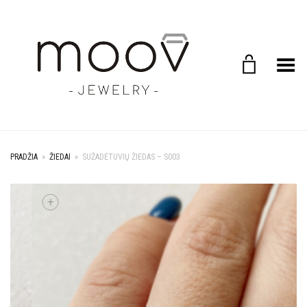
Toggle Menu
PRADŽIA
»
ŽIEDAI
»
SUŽADĖTUVIŲ ŽIEDAS – S003
+