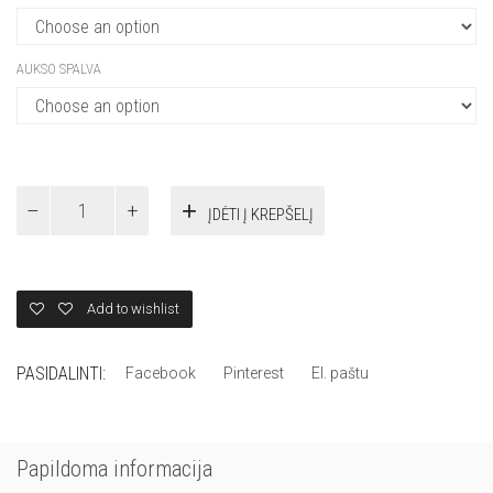
AUKSO SPALVA
SUŽADĖTUVIŲ
ĮDĖTI Į KREPŠELĮ
ŽIEDAS
-
S003
quantity
Add to wishlist
PASIDALINTI:
Facebook
Pinterest
El. paštu
Papildoma informacija