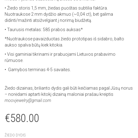
• Žiedo storis 1,5 mm, žiedas puoštas subtilia faktūra.
Nuotraukose 2 mm dydžio akmuo (~0,04 ct), bet galima
didinti/mažinti atsižvelgiant į norimą biudžetą.
• Taurusis metalas: 585 prabos auksas*
*Nuotraukose pavaizduotas žiedo prototipas iš sidabro, balto
aukso spalva būtų kiek kitokia.
• Visi gaminiai tikrinami ir prabuojami Lietuvos prabavimo
rūmuose.
• Gamybos terminas 4-5 savaitės.
Žiedo dizainas, brilianto dydis gali būti keičiamas pagal Jūsų norus
– norėdami aptarti kitokį dizainą maloniai prašau kreiptis
moovjewelry@gmail.com
€
580.00
ŽIEDO DYDIS