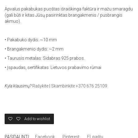
Apvalus pakabukas puoštas išraiškinga faktūra ir mažu smaragdu
(gali būti ir kitas Jūsų pasirinktas brangakmenis / pusbrangis
akmuo).
• Pakabuko dydis: ~10 mm
• Brangakmenio dydis: ~2 mm
• Taurusis metalas: Sidabras 925 prabos.
• Įspaudas, sertifikatas: Lietuvos prabavimo rūmai
Kyla klausimų?
Rašykite
|
Skambinkite +370 676 25109
Add to wishlist
PASIDALINTI:
Facebook
Pinterest
El. paštu