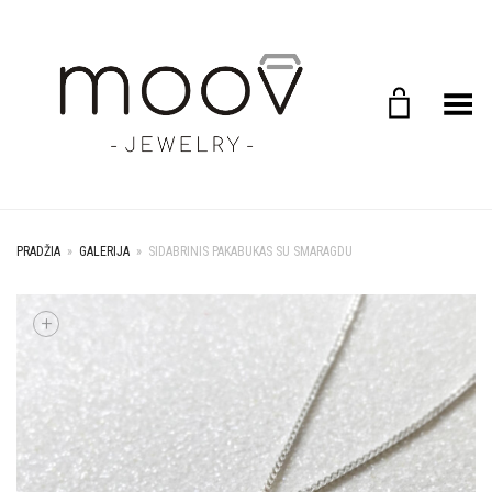
Toggle Menu
PRADŽIA
»
GALERIJA
»
SIDABRINIS PAKABUKAS SU SMARAGDU
+