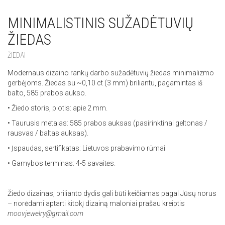
MINIMALISTINIS SUŽADĖTUVIŲ
ŽIEDAS
ŽIEDAI
Modernaus dizaino rankų darbo sužadėtuvių žiedas minimalizmo
gerbėjoms. Žiedas su ~0,10 ct (3 mm) briliantu, pagamintas iš
balto, 585 prabos aukso.
• Žiedo storis, plotis: apie 2 mm.
• Taurusis metalas: 585 prabos auksas (pasirinktinai geltonas /
rausvas / baltas auksas).
• Įspaudas, sertifikatas: Lietuvos prabavimo rūmai
• Gamybos terminas: 4-5 savaitės.
Žiedo dizainas, brilianto dydis gali būti keičiamas pagal Jūsų norus
– norėdami aptarti kitokį dizainą maloniai prašau kreiptis
moovjewelry@gmail.com