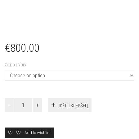
€
800.00
ŽIEDO DYDIS
MINIMALISTINIS
ĮDĖTI Į KREPŠELĮ
SUŽADĖTUVIŲ
ŽIEDAS
quantity
Add to wishlist