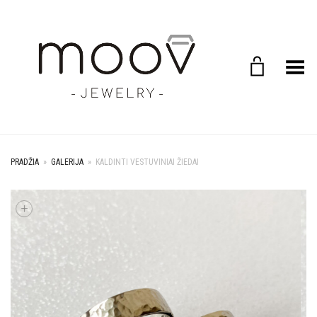
Toggle Menu
PRADŽIA
»
GALERIJA
»
KALDINTI VESTUVINIAI ŽIEDAI
+