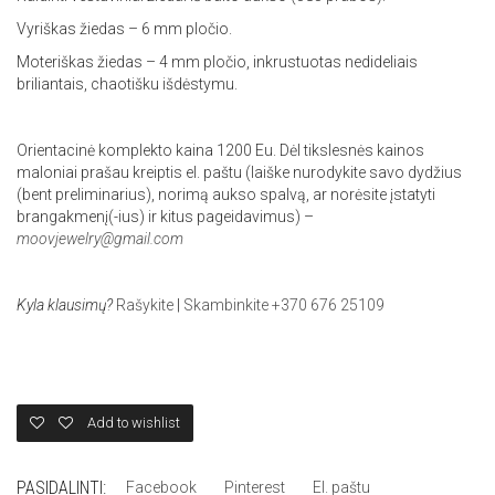
Vyriškas žiedas – 6 mm pločio.
Moteriškas žiedas – 4 mm pločio, inkrustuotas nedideliais
briliantais, chaotišku išdėstymu.
Orientacinė komplekto kaina 1200 Eu. Dėl tikslesnės kainos
maloniai prašau kreiptis el. paštu (laiške nurodykite savo dydžius
(bent preliminarius), norimą aukso spalvą, ar norėsite įstatyti
brangakmenį(-ius) ir kitus pageidavimus) –
moovjewelry@gmail.com
Kyla klausimų?
Rašykite
|
Skambinkite +370 676 25109
Add to wishlist
PASIDALINTI:
Facebook
Pinterest
El. paštu