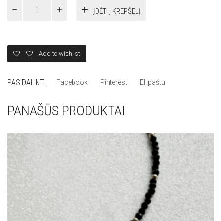
AUKSINIS
ĮDĖTI Į KREPŠELĮ
PAKABUKAS
SU
DEIMANTU
quantity
Add to wishlist
PASIDALINTI:
Facebook
Pinterest
El. paštu
PANAŠŪS PRODUKTAI