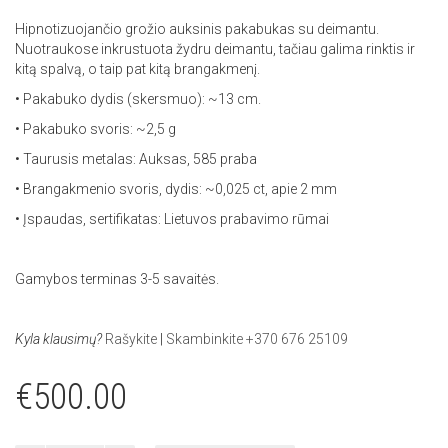
Hipnotizuojančio grožio auksinis pakabukas su deimantu.
Nuotraukose inkrustuota žydru deimantu, tačiau galima rinktis ir
kitą spalvą, o taip pat kitą brangakmenį.
• Pakabuko dydis (skersmuo): ~13 cm.
• Pakabuko svoris: ~2,5 g
• Taurusis metalas: Auksas, 585 praba
• Brangakmenio svoris, dydis: ~0,025 ct, apie 2 mm
• Įspaudas, sertifikatas: Lietuvos prabavimo rūmai
Gamybos terminas 3-5 savaitės.
Kyla klausimų?
Rašykite
|
Skambinkite +370 676 25109
€
500.00