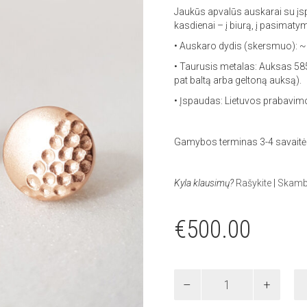
Jaukūs apvalūs auskarai su įsp
kasdienai – į biurą, į pasimaty
• Auskaro dydis (skersmuo):
• Taurusis metalas: Auksas 585
pat baltą arba geltoną auksą).
• Įspaudas: Lietuvos prabavim
Gamybos terminas 3-4 savaitė
Kyla klausimų?
Rašykite
|
Skambi
€
500.00
AUKSINIAI
AUSKARAI
quantity