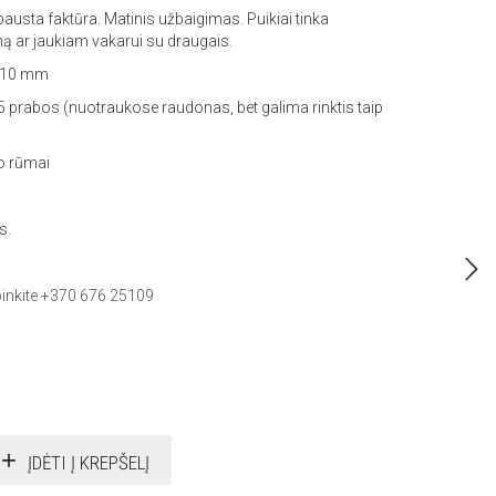
austa faktūra. Matinis užbaigimas. Puikiai tinka
mą ar jaukiam vakarui su draugais.
 ~10 mm
 prabos (nuotraukose raudonas, bet galima rinktis taip
o rūmai
s.
nkite +370 676 25109
ĮDĖTI Į KREPŠELĮ