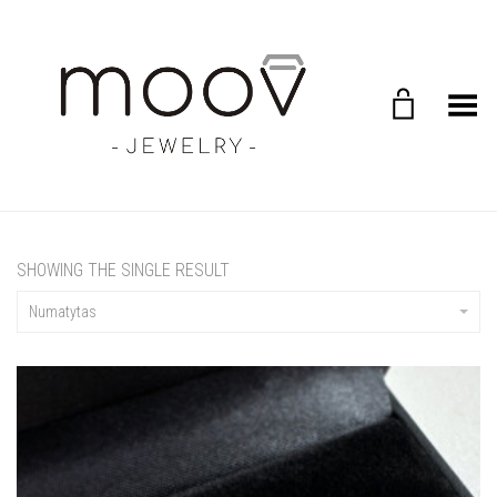
Toggle Menu
SHOWING THE SINGLE RESULT
Numatytas