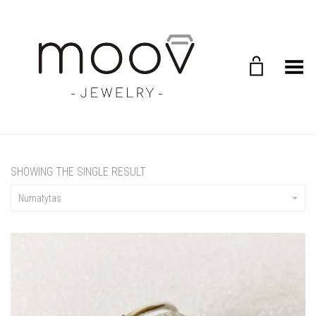
Toggle Menu
SHOWING THE SINGLE RESULT
Numatytas